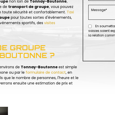
roupe
non loin de
Tonnay-Boutonne
,
ce de
transport de groupe
, vous pouvez
en toute sécurité et confortablement.
Taxi
roupe
pour toutes sortes d'événements,
 événements sportifs, des
visites
En soumettan
saisies soient e
la relation comm
DE GROUPE
BOUTONNE ?
environs de
Tonnay-Boutonne
est simple
phone ou par le
formulaire de contact
, en
ls que le nombre de personnes, l'heure et le
errons ensuite une estimation de prix et