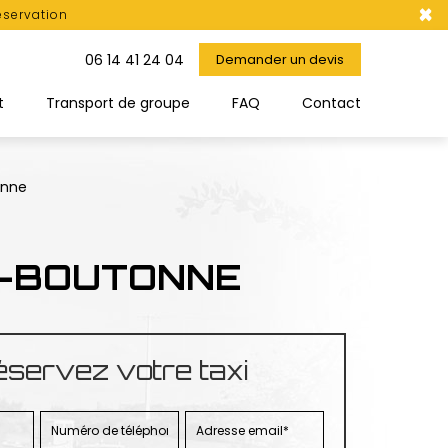
×
éservation
06 14 41 24 04
Demander un devis
t
Transport de groupe
FAQ
Contact
onne
Y-BOUTONNE
servez votre taxi