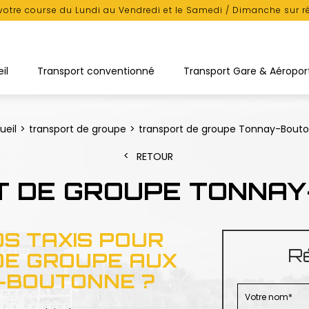
votre course du Lundi au Vendredi et le Samedi / Dimanche sur r
il
Transport conventionné
Transport Gare & Aéropor
ueil
transport de groupe
transport de groupe Tonnay-Bout
RETOUR
 DE GROUPE TONNA
OS TAXIS POUR
Ré
DE GROUPE AUX
-BOUTONNE ?