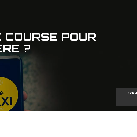
 COURSE POUR
ÈRE ?
reca