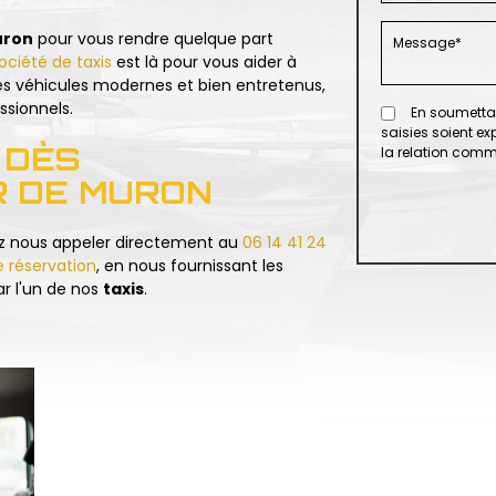
ron
pour vous rendre quelque part
ociété de taxis
est là pour vous aider à
es véhicules modernes et bien entretenus,
ssionnels.
En soumettan
saisies soient e
 DÈS
la relation comm
R DE MURON
ez nous appeler directement au
06 14 41 24
e réservation
, en nous fournissant les
ar l'un de nos
taxis
.