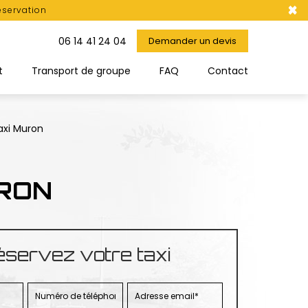
×
éservation
06 14 41 24 04
Demander un devis
t
Transport de groupe
FAQ
Contact
xi Muron
RON
servez votre taxi