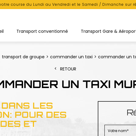
votre course du Lundi au Vendredi et le Samedi / Dimanche sur r
il
Transport conventionné
Transport Gare & Aéropor
transport de groupe
commander un taxi
commander un ta
RETOUR
MMANDER UN TAXI MU
 DANS LES
Ré
N: POUR DES
DES ET