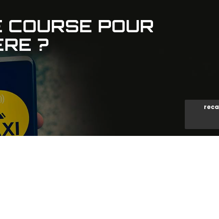
 COURSE POUR
ÈRE ?
reca