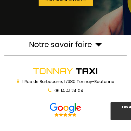
Notre savoir faire
1 Rue de Barbacane,
17380
Tonnay-Boutonne
06 14 41 24 04
reca