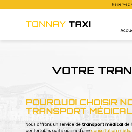
Réservez 
Accue
VOTRE TRAN
POURQUOI CHOISIR N
TRANSPORT MÉDICAL
Nous offrons un service de
transport médical
de h
confortable, qu'il s'agisse d'une
consultation médic