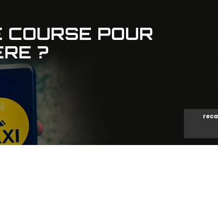
 COURSE POUR
ÈRE ?
reca