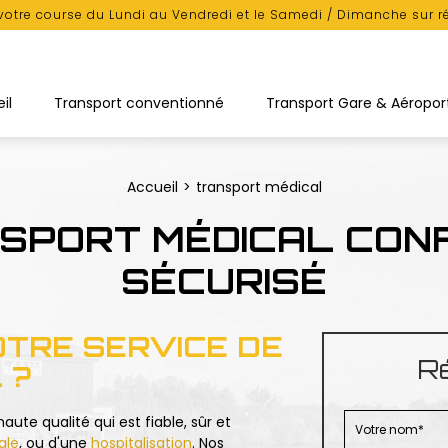
votre course du Lundi au Vendredi et le Samedi / Dimanche sur r
il
Transport conventionné
Transport Gare & Aéropor
Accueil
transport médical
SPORT MÉDICAL CON
SÉCURISÉ
OTRE SERVICE DE
Ré
 ?
aute qualité qui est fiable, sûr et
ale
, ou d'une
hospitalisation
.
Nos