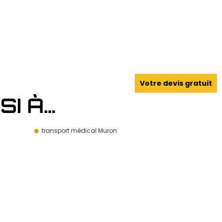
Votre devis gratuit
I À…
transport médical Muron